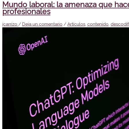
Mundo laboral: la amenaza que hac
profesionales
jcarrizo
/
Deja un comentario
/
Artículos
,
contenido
,
descodif